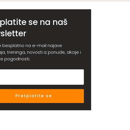
platite se na naš
sletter
e besplatno na e-mail najave
a, treninga, novosti iz ponude, akcije i
e pogodnosti.
Pretplatite se