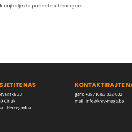
ipak najbolje da počnete s treningom.
SJETITE NAS
KONTAKTIRAJTE N
tvanska 33
gsm: +387 (0)63 032-032
0 Čitluk
mail:
info@krav-maga.ba
a i Hercegovina