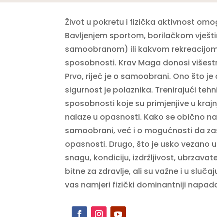
Život u pokretu i fizička aktivnost omo
Bavljenjem sportom, borilačkom vješt
samoobranom) ili kakvom rekreacijom 
sposobnosti. Krav Maga donosi višestr
Prvo, riječ je o samoobrani. Ono što j
sigurnost je polaznika. Trenirajući teh
sposobnosti koje su primjenjive u krajnj
nalaze u opasnosti. Kako se obično nagl
samoobrani, već i o mogućnosti da zaštit
opasnosti. Drugo, što je usko vezano u
snagu, kondiciju, izdržljivost, ubrzavate
bitne za zdravlje, ali su važne i u slu
vas namjeri fizički dominantniji napad