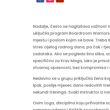
Nadalje, često se naglašava važnost 
uključila program Boardroom Warriors
mjestu i poslom kojim se bave. Treba 
stres cijelog radnog dana, pa čak i tj
zadataka. Ako se pogleda šira slika, 
specifično za Krav Maga, iako je prisu
stvarnoj opasnosti, bez kompromisa i 
Nedavno se u grupu priključila žena ko
Ipak, poslije mjesec dana redovitih tr
sekundi treninga. Svaki instruktor iz 
Osim toga, disciplina koju prihvatite
samopouzdanja i fizičkih sposobnosti