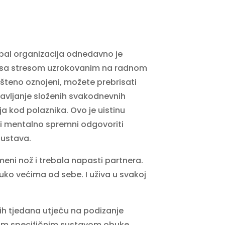
bal organizacija odnedavno je
ti sa stresom uzrokovanim na radnom
šteno oznojeni, možete prebrisati
bavljanje složenih svakodnevnih
 kod polaznika. Ovo je uistinu
i i mentalno spremni odgovoriti
sustava.
meni nož i trebala napasti partnera.
uko većima od sebe. I uživa u svakoj
ih tjedana utječu na podizanje
jim specifičnim sustavom obuke