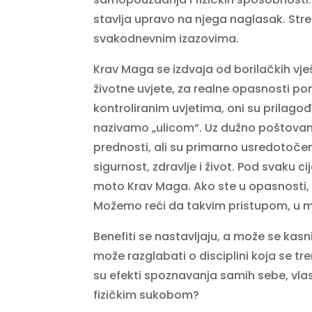
stavlja upravo na njega naglasak. Stre
svakodnevnim izazovima.
Krav Maga se izdvaja od borilačkih vje
životne uvjete, za realne opasnosti po
kontroliranim uvjetima, oni su prilagođ
nazivamo „ulicom“. Uz dužno poštovan
prednosti, ali su primarno usredotočeni
sigurnost, zdravlje i život. Pod svaku 
moto Krav Maga. Ako ste u opasnosti, 
Možemo reći da takvim pristupom, u men
Benefiti se nastavljaju, a može se kasni
može razglabati o disciplini koja se t
su efekti spoznavanja samih sebe, vlas
fizičkim sukobom?