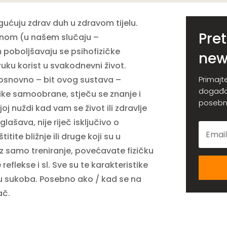
gućuju zdrav duh u zdravom tijelu.
Pret
inom (u našem slučaju –
poboljšavaju se psihofizičke
new
uku korist u svakodnevni život.
e osnovno – bit ovog sustava –
Primajt
događaj
nike samoobrane, stječu se znanje i
posebn
oj nuždi kad vam se život ili zdravlje
ašava, nije riječ isključivo o
ite bližnje ili druge koji su u
z samo treniranje, povećavate fizičku
 reflekse i sl. Sve su te karakteristike
čaju sukoba. Posebno ako / kad se na
ač.