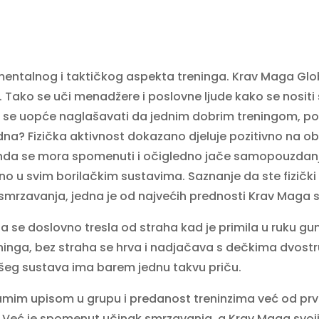
mentalnog i taktičkog aspekta treninga. Krav Maga Glo
. Tako se uči menadžere i poslovne ljude kako se nosi
li se uopće naglašavati da jednim dobrim treningom, po
edna? Fizička aktivnost dokazano djeluje pozitivno na o
onda se mora spomenuti i očigledno jače samopouzdanja
tno u svim borilačkim sustavima. Saznanje da ste fizičk
smrzavanja, jedna je od najvećih prednosti Krav Maga 
ja se doslovno tresla od straha kad je primila u ruku gu
eninga, bez straha se hrva i nadjačava s dečkima dvostr
našeg sustava ima barem jednu takvu priču.
 samim upisom u grupu i predanost treninzima već od prv
. Već je spomenut učinak smrzavanja, a Krav Maga svo