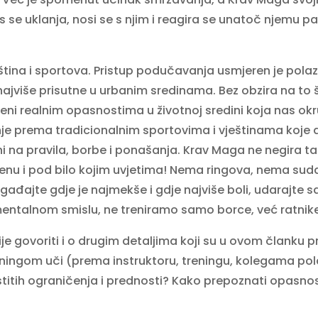
s se uklanja, nosi se s njim i reagira se unatoč njemu p
ština i sportova. Pristup podučavanja usmjeren je pola
najviše prisutne u urbanim sredinama. Bez obzira na to š
eni realnim opasnostima u životnoj sredini koja nas okru
je prema tradicionalnim sportovima i vještinama koje 
 na pravila, borbe i ponašanja. Krav Maga ne negira ta p
cijenu i pod bilo kojim uvjetima! Nema ringova, nema sud
gađajte gdje je najmekše i gdje najviše boli, udarajte 
talnom smislu, ne treniramo samo borce, već ratnike. Cil
je govoriti i o drugim detaljima koji su u ovom članku pr
reningom uči (prema instruktoru, treningu, kolegama po
titih ograničenja i prednosti? Kako prepoznati opasnost