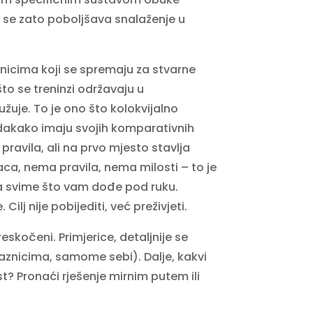
a se zato poboljšava snalaženje u
znicima koji se spremaju za stvarne
to se treninzi održavaju u
žuje. To je ono što kolokvijalno
dakako imaju svojih komparativnih
ravila, ali na prvo mjesto stavlja
aca, nema pravila, nema milosti – to je
sa svime što vam dođe pod ruku.
j nije pobijediti, već preživjeti.
eskočeni. Primjerice, detaljnije se
laznicima, samome sebi). Dalje, kakvi
? Pronaći rješenje mirnim putem ili