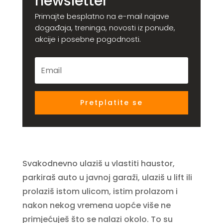
newsletter
Primajte besplatno na e-mail najave
događaja, treninga, novosti iz ponude,
akcije i posebne pogodnosti.
Pretplatite se
Svakodnevno ulaziš u vlastiti haustor,
parkiraš auto u javnoj garaži, ulaziš u lift ili
prolaziš istom ulicom, istim prolazom i
nakon nekog vremena uopće više ne
primjećuješ što se nalazi okolo. To su