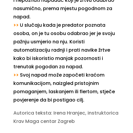
i nepoznati napadač koji je žrtvu odabrao
nasumično, prema mjestu pogodnom za
napad.
>>
U slučaju kada je predator poznata
osoba, on je tu osobu odabrao jer je svoju
pažnju usmjerio na nju. Koristi
automatizaciju radnji i prati navike žrtve
kako bi iskoristio manjak pozornosti i
trenutak pogodan za napad.
>>
Svoj napad može započeti kraćom
komunikacijom, naizgled pristojnim
pomaganjem, laskanjem ili flertom, stječe
povjerenje da bi postigao cilj.
Autorica teksta: Irena Hranjec, instruktorica
Krav Maga centar Zagreb