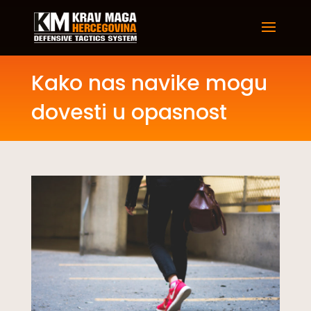
Kako nas navike mogu
dovesti u opasnost