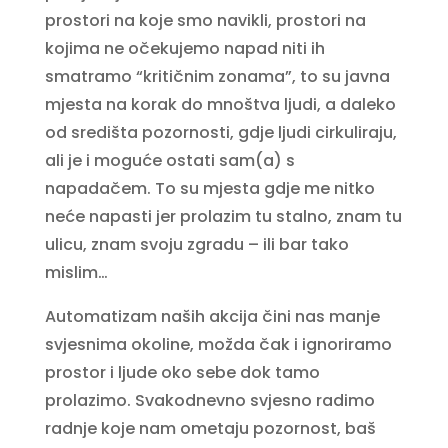
prostori na koje smo navikli, prostori na
kojima ne očekujemo napad niti ih
smatramo “kritičnim zonama”, to su javna
mjesta na korak do mnoštva ljudi, a daleko
od središta pozornosti, gdje ljudi cirkuliraju,
ali je i moguće ostati sam(a) s
napadačem. To su mjesta gdje me nitko
neće napasti jer prolazim tu stalno, znam tu
ulicu, znam svoju zgradu – ili bar tako
mislim…
Automatizam naših akcija čini nas manje
svjesnima okoline, možda čak i ignoriramo
prostor i ljude oko sebe dok tamo
prolazimo. Svakodnevno svjesno radimo
radnje koje nam ometaju pozornost, baš