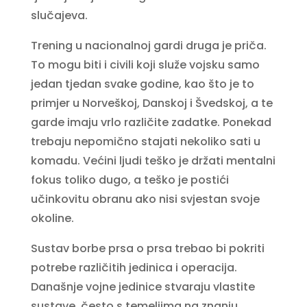
slučajeva.
Trening u nacionalnoj gardi druga je priča.
To mogu biti i civili koji služe vojsku samo
jedan tjedan svake godine, kao što je to
primjer u Norveškoj, Danskoj i Švedskoj, a te
garde imaju vrlo različite zadatke. Ponekad
trebaju nepomično stajati nekoliko sati u
komadu. Većini ljudi teško je držati mentalni
fokus toliko dugo, a teško je postići
učinkovitu obranu ako nisi svjestan svoje
okoline.
Sustav borbe prsa o prsa trebao bi pokriti
potrebe različitih jedinica i operacija.
Današnje vojne jedinice stvaraju vlastite
sustave, često s temeljima na znanju