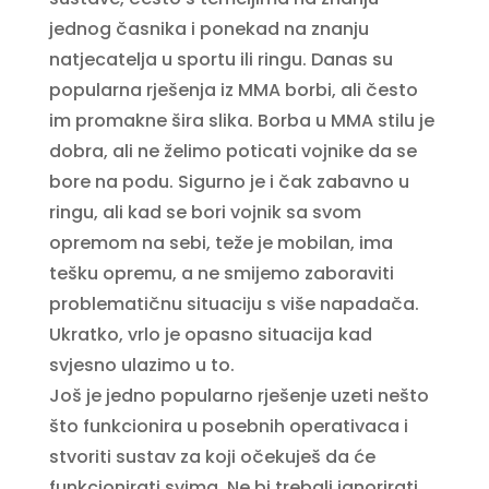
jednog časnika i ponekad na znanju
natjecatelja u sportu ili ringu. Danas su
popularna rješenja iz MMA borbi, ali često
im promakne šira slika. Borba u MMA stilu je
dobra, ali ne želimo poticati vojnike da se
bore na podu. Sigurno je i čak zabavno u
ringu, ali kad se bori vojnik sa svom
opremom na sebi, teže je mobilan, ima
tešku opremu, a ne smijemo zaboraviti
problematičnu situaciju s više napadača.
Ukratko, vrlo je opasno situacija kad
svjesno ulazimo u to.
Još je jedno popularno rješenje uzeti nešto
što funkcionira u posebnih operativaca i
stvoriti sustav za koji očekuješ da će
funkcionirati svima. Ne bi trebali ignorirati