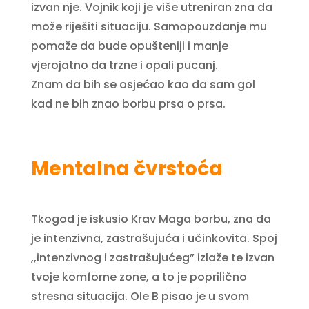
izvan nje. Vojnik koji je više utreniran zna da
može riješiti situaciju. Samopouzdanje mu
pomaže da bude opušteniji i manje
vjerojatno da trzne i opali pucanj.
Znam da bih se osjećao kao da sam gol
kad ne bih znao borbu prsa o prsa.
Mentalna čvrstoća
Tkogod je iskusio Krav Maga borbu, zna da
je intenzivna, zastrašujuća i učinkovita. Spoj
,,intenzivnog i zastrašujućeg” izlaže te izvan
tvoje komforne zone, a to je poprilično
stresna situacija. Ole B pisao je u svom