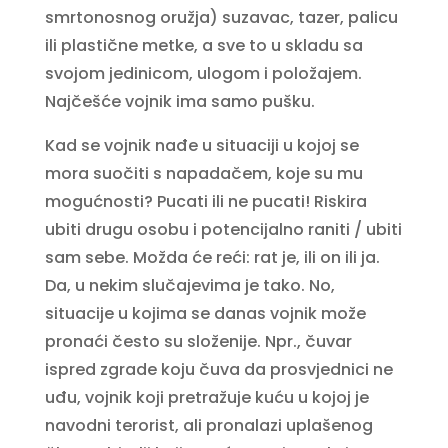
smrtonosnog oružja) suzavac, tazer, palicu
ili plastične metke, a sve to u skladu sa
svojom jedinicom, ulogom i položajem.
Najčešće vojnik ima samo pušku.
Kad se vojnik nađe u situaciji u kojoj se
mora suočiti s napadačem, koje su mu
mogućnosti? Pucati ili ne pucati! Riskira
ubiti drugu osobu i potencijalno raniti / ubiti
sam sebe. Možda će reći: rat je, ili on ili ja.
Da, u nekim slučajevima je tako. No,
situacije u kojima se danas vojnik može
pronaći često su složenije. Npr., čuvar
ispred zgrade koju čuva da prosvjednici ne
uđu, vojnik koji pretražuje kuću u kojoj je
navodni terorist, ali pronalazi uplašenog