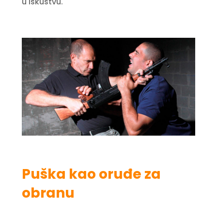
u iskustvu.
Puška kao oruđe za
obranu