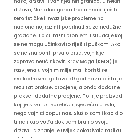
našoj državi ili van njezinih granica. U nekih
država, Narodna garda treba moći riješiti
terorističke i invazijske probleme na
nacionalnoj razini i pobrinuti se za nedužne
građane. To su razni problemi i situacije koji
se ne mogu učinkovito riješiti puškom. Ako
se ne zna boriti prsa o prsa, vojnik je
zapravo neučinkovit. Krav Maga (KMG) je
razvijena u vojnim miljeima i koristi se
svakodnevno gotovo 70 godina zato što je
rezultat prakse, procjene, a onda dodatne
prakse i dodatne procjene. To nije proizvod
koji je stvorio teoretičar, sjedeći u uredu,
nego vojnici poput nas. Služio sam i kao dio
tima i kao vođa dok sam branio svoju
državu, a znanje je uvijek pokazivalo razliku