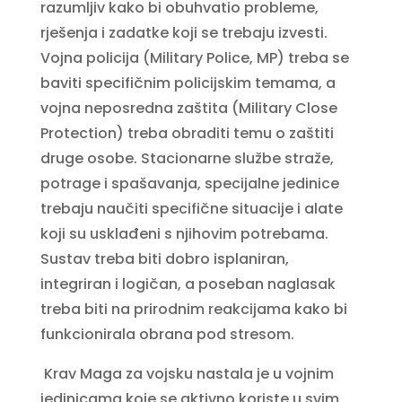
razumljiv kako bi obuhvatio probleme,
rješenja i zadatke koji se trebaju izvesti.
Vojna policija (Military Police, MP) treba se
baviti specifičnim policijskim temama, a
vojna neposredna zaštita (Military Close
Protection) treba obraditi temu o zaštiti
druge osobe. Stacionarne službe straže,
potrage i spašavanja, specijalne jedinice
trebaju naučiti specifične situacije i alate
koji su usklađeni s njihovim potrebama.
Sustav treba biti dobro isplaniran,
integriran i logičan, a poseban naglasak
treba biti na prirodnim reakcijama kako bi
funkcionirala obrana pod stresom.
Krav Maga za vojsku nastala je u vojnim
jedinicama koje se aktivno koriste u svim