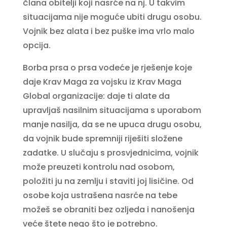
člana obitelji koji nasrće na nj. U takvim
situacijama nije moguće ubiti drugu osobu.
Vojnik bez alata i bez puške ima vrlo malo
opcija.
Borba prsa o prsa vodeće je rješenje koje
daje Krav Maga za vojsku iz Krav Maga
Global organizacije: daje ti alate da
upravljaš nasilnim situacijama s uporabom
manje nasilja, da se ne upuca drugu osobu,
da vojnik bude spremniji riješiti složene
zadatke. U slučaju s prosvjednicima, vojnik
može preuzeti kontrolu nad osobom,
položiti ju na zemlju i staviti joj lisičine. Od
osobe koja ustrašena nasrće na tebe
možeš se obraniti bez ozljeda i nanošenja
veće štete nego što je potrebno.