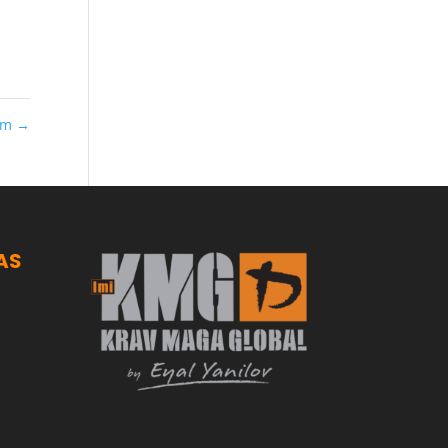
ram
→
AS