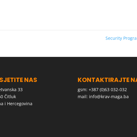
Security Prog
SJETITE NAS
KONTAKTIRAJTE N
tvanska 33
gsm: +387 (0)63 032-032
0 Čitluk
mail:
info@krav-maga.ba
a i Hercegovina