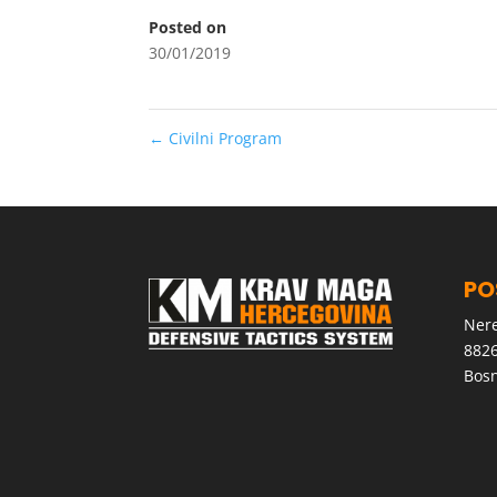
Posted on
30/01/2019
←
Civilni Program
PO
Nere
8826
Bosn